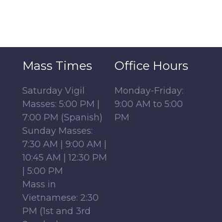
Mass Times
Office Hours
Saturday Vigil
Monday-Friday:
Masses: 5:00 PM |
9:00 AM to 5:00
7:00 PM (Spanish)
PM
Sunday Masses:
7:30 AM | 9:00 AM |
10:45 AM | 12:30 PM
| 5:00 PM
Mass in
Vietnamese: 2:30
PM (1st and 3rd