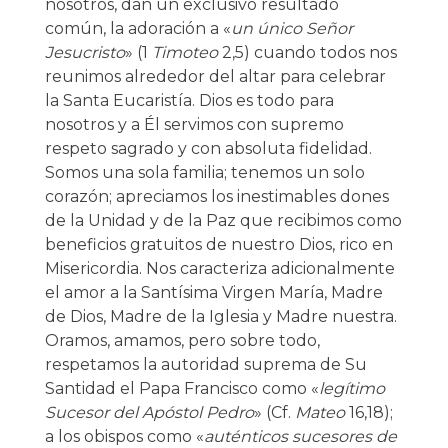
nosotros, dan un exclusivo resultado
común, la adoración a «
un único Señor
Jesucristo
» (1
Timoteo
2,5) cuando todos nos
reunimos alrededor del altar para celebrar
la Santa Eucaristía. Dios es todo para
nosotros y a Él servimos con supremo
respeto sagrado y con absoluta fidelidad.
Somos una sola familia; tenemos un solo
corazón; apreciamos los inestimables dones
de la Unidad y de la Paz que recibimos como
beneficios gratuitos de nuestro Dios, rico en
Misericordia. Nos caracteriza adicionalmente
el amor a la Santísima Virgen María, Madre
de Dios, Madre de la Iglesia y Madre nuestra.
Oramos, amamos, pero sobre todo,
respetamos la autoridad suprema de Su
Santidad el Papa Francisco como «
legítimo
Sucesor del Apóstol Pedro
» (Cf.
Mateo
16,18);
a los obispos como «
auténticos sucesores de